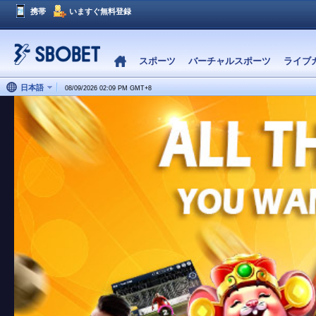
携帯
いますぐ無料登録
スポーツ
バーチャルスポーツ
ライブ
日本語
08/09/2026 02:09 PM
GMT
+
8