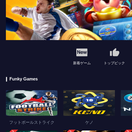
新着ゲーム
トップピック
Funky Games
フットボールストライク
ケノ