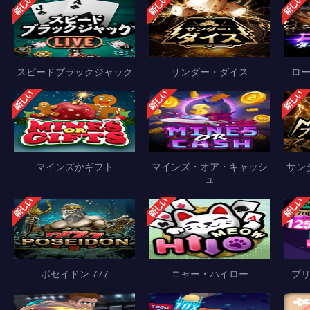
スピードブラックジャック
サンダー・ダイス
ロ
マインズかギフト
マインズ・オア・キャッシ
サン
ュ
ポセイドン 777
ニャー・ハイロー
プ