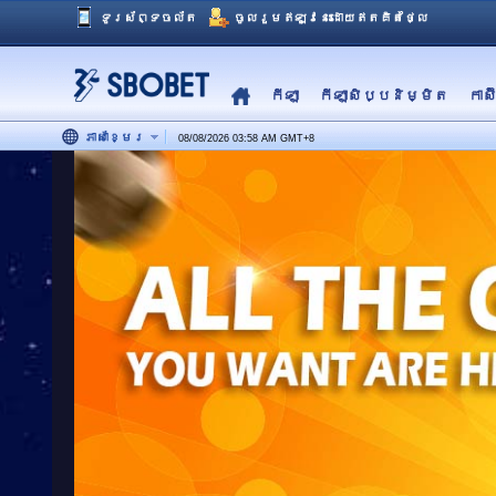
ទូរស័ព្ទចល័ត
ចូលរួមឥឡូវនេះដោយឥតគិតថ្លៃ
កីឡា
កីឡាសិប្បនិម្មិត
កាស
ភាសាខ្មែរ
08/08/2026 03:58 AM
GMT
+
8