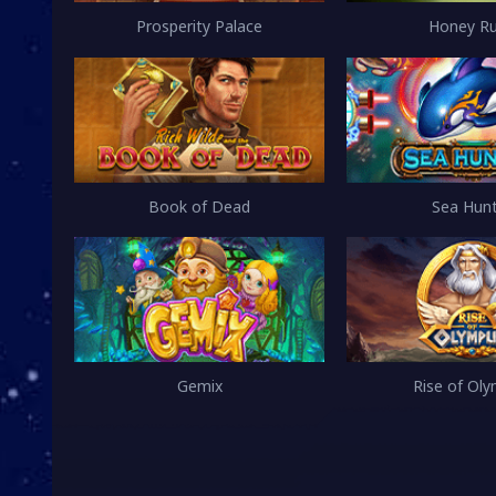
Prosperity Palace
Honey R
Book of Dead
Sea Hunt
Gemix
Rise of Ol