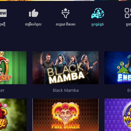
េមថ្មី
ជម្រើសកំពូល
លក្ខណៈពិសេស
អ្នកផ្គត់ផ្គង់
ប្រ
er
Black Mamba
E