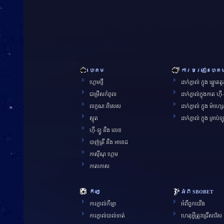
ហ្គេម
ការបង្រៀនហ្គេ
ហ្គេមថ្មី
ដាក់ភ្នាល់ ក្នុង ឆ្ន្នោតតូ
ជម្រើសកំពូល
ដាក់ភ្នាល់ក្នុងកាត ហ៊ី
លក្ខណៈពិសេស
ដាក់ភ្នាល់ ក្នុង ម៉ាហ្ស
ស្លុត
ដាក់ភ្នាល់ ក្នុង គ្រ
ហ៊ី-ឡូ​ នឹង លេខ
បាញ់ត្រី នឹង អាខេដ
កាស៊ីណុ ហ្គេម
កាតកោស
កីឡា
អំពី SBOBET
ការភ្នាល់កីឡា
អំពី​ពួក​យើង
ការភ្នាល់បាល់ទាត់
ហេតុអ្វីត្រូវជ្រើស