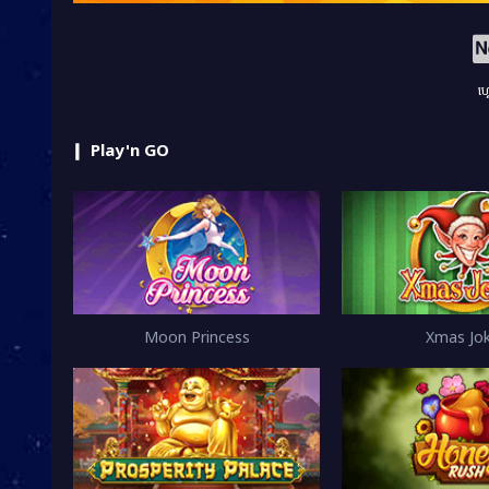
ហ្គ
Play'n GO
Moon Princess
Xmas Jok