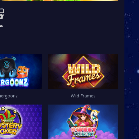
ភេទ
nergoonz
Wild Frames