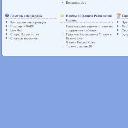
Блекджек Live
Помощь и поддержка
Нормы и Правила Размещения
Гор
Ставок
Контактная информация
Пре
Помощь и ЧАВО
Правила размещения ставок на
Ла 
Live Чат
спортивные события
Сер
Спорт: Вопрос-ответ
Правила Размещения Ставок в
Бун
Словарь терминов
Казино Live
Games Betting Rules
Только старше 18