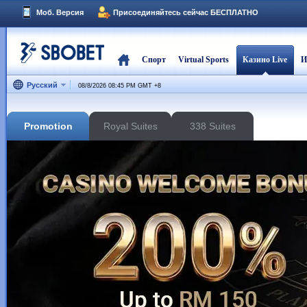
Моб. Версия
Присоединяйтесь сейчас БЕСПЛАТНО
Спорт
Virtual Sports
Казино Live
И
Pусский
08/8/2026 08:45 PM GMT
+
8
Promotion
Royal Suites
338 Suites